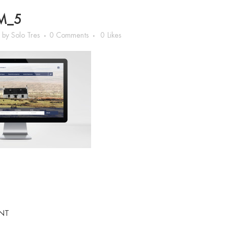
M_5
n
by
Solo Tres
0 Comments
0
Likes
NT